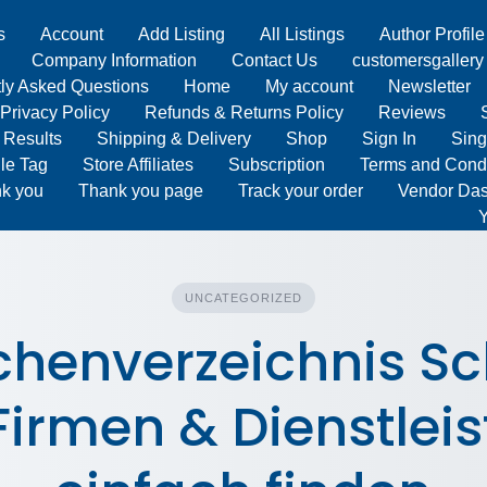
s
Account
Add Listing
All Listings
Author Profile
Company Information
Contact Us
customersgallery
ly Asked Questions
Home
My account
Newsletter
Privacy Policy
Refunds & Returns Policy
Reviews
 Results
Shipping & Delivery
Shop
Sign In
Sing
le Tag
Store Affiliates
Subscription
Terms and Condi
k you
Thank you page
Track your order
Vendor Da
Y
UNCATEGORIZED
chenverzeichnis Sc
Firmen & Dienstleis