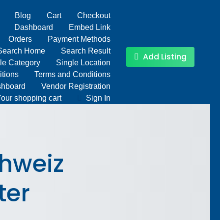
Blog
Cart
Checkout
Dashboard
Embed Link
Orders
Payment Methods
Search Home
Search Result
Add Listing
le Category
Single Location
tions
Terms and Conditions
shboard
Vendor Registration
our shopping cart
Sign In
hweiz
ter