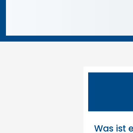
Br
Was ist 