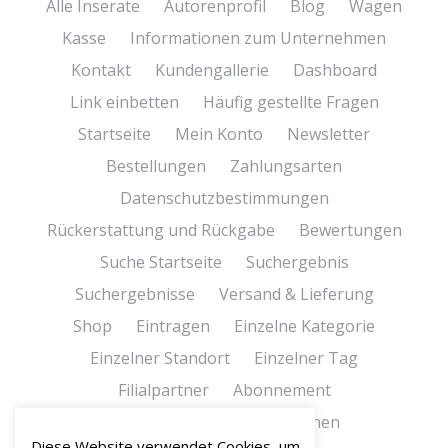
Alle Inserate
Autorenprofil
Blog
Wagen
Kasse
Informationen zum Unternehmen
Kontakt
Kundengallerie
Dashboard
Link einbetten
Häufig gestellte Fragen
Startseite
Mein Konto
Newsletter
Bestellungen
Zahlungsarten
Datenschutzbestimmungen
Rückerstattung und Rückgabe
Bewertungen
Suche Startseite
Suchergebnis
Suchergebnisse
Versand & Lieferung
Shop
Eintragen
Einzelne Kategorie
Einzelner Standort
Einzelner Tag
Filialpartner
Abonnement
Bedingungen und Konditionen
Diese Website verwendet Cookies, um