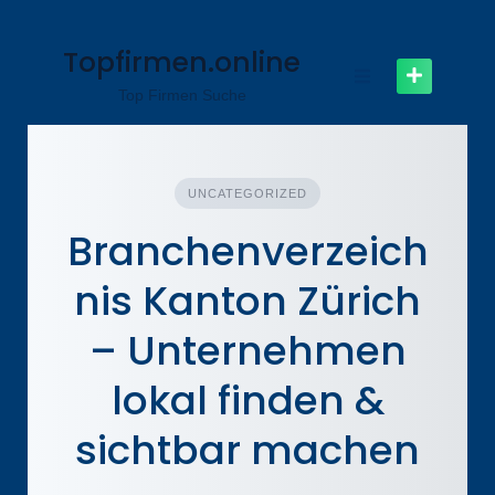
Zum
Inhalt
Topfirmen.online
springen
Top Firmen Suche
UNCATEGORIZED
Branchenverzeich
nis Kanton Zürich
– Unternehmen
lokal finden &
sichtbar machen